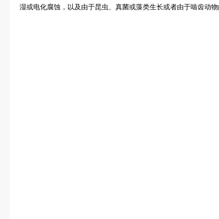
湿或电化腐蚀，以及由于昆虫、真菌或藻类生长或者由于啮齿动物