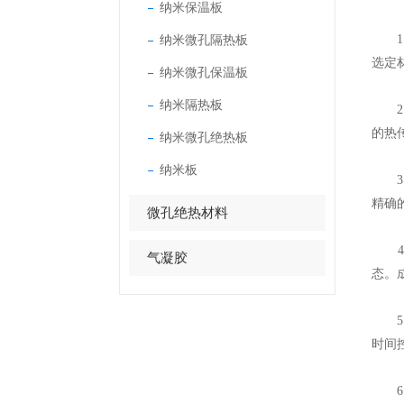
纳米保温板
纳米微孔隔热板
1、
选定
纳米微孔保温板
纳米隔热板
2、
的热
纳米微孔绝热板
纳米板
3、
精确
微孔绝热材料
4、
气凝胶
态。
5、
时间
6、