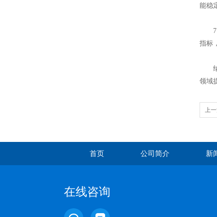
能稳
7、
指标
纳米
领域
上一
体应
首页
公司简介
新
在线咨询